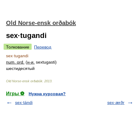
Old Norse-ensk orðabók
sex·tugandi
Толкование
Перевод
sex·tugandi
num. ord.
(
н-и.
sextugasti)
шестидесятый
Old Norse-ensk orðabók
.
2013
.
Игры ⚽
Нужна курсовая?
sex·tándi
sex·ærðr